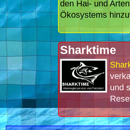
den Hai- und Arte
Ökosystems hinzu
Sharktime
Shar
verka
und s
Rese