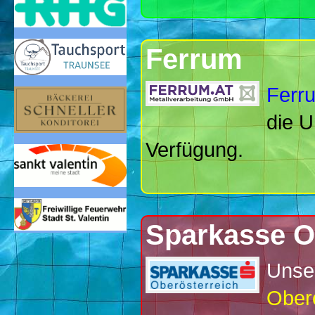
Ferrum
Ferr
die U
Verfügung.
Sparkasse O
Unse
Oberö