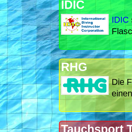
IDIC
IDIC
Flasc
RHG
Die 
einen
Tauchsport 