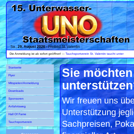
Sa.,
29. August 2026
- Freibad St. Valentin
Die Anmeldung ist ab sofort geöffnet! :::
Tauchsportverein St. Valentin taucht unter
Startseite
Sie möchten 
Flyer
unterstützen
Mitspielen/Anmeldung
Downloads
Wir freuen uns übe
Sponsoren
Anfahrtsweg
Unterstützung jegli
Hall Of Fame
Sachpreisen, Poka
Tauchsportverein