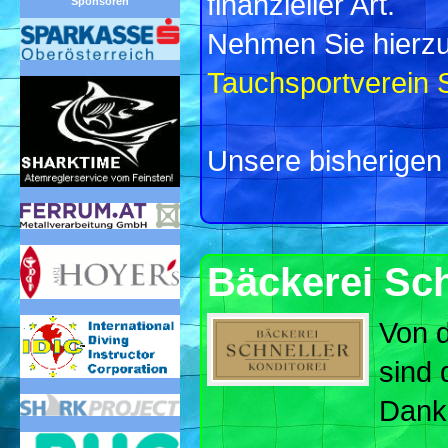
finanzieller Art.
Sponsoren
Nehmen Sie hierzu
Tauchsportverein S
Unsere bisherigen 
Bäckerei Sch
Von 
sind 
Dank 