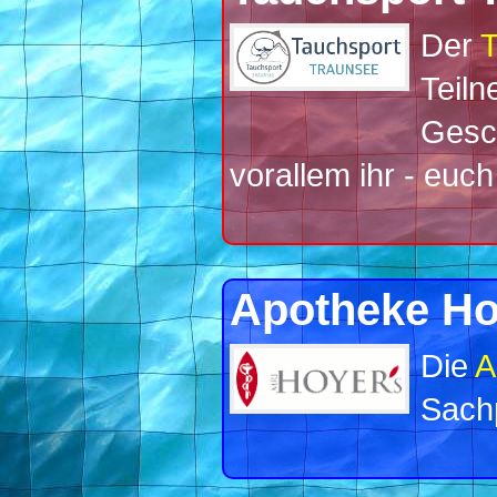
Der
T
Teiln
Gesch
vorallem ihr - euch
Apotheke Ho
Die
A
Sach