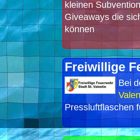
kleinen Subvention
Giveaways die sich
können
Freiwillige F
Bei 
Valen
Pressluftflaschen f