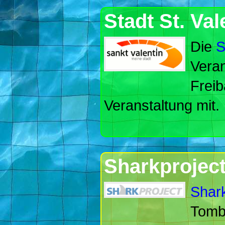
Stadt St. Val
Die
S
Veran
Freib
Veranstaltung mit.
Sharkprojec
Shark
Tombo