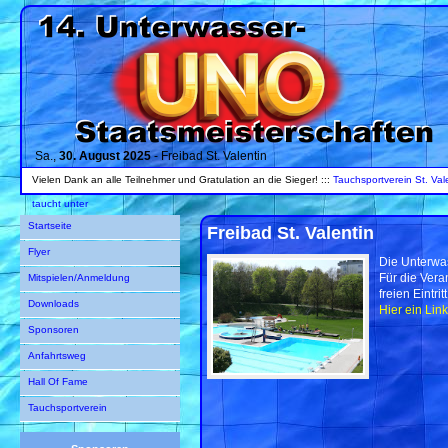
Sa.,
30. August 2025
- Freibad St. Valentin
Vielen Dank an alle Teilnehmer und Gratulation an die Sieger! :::
Tauchsportverein St. Val
taucht unter
Startseite
Freibad St. Valentin
Flyer
Die Unterwas
Für die Vera
Mitspielen/Anmeldung
freien Eintritt
Downloads
Hier ein Lin
Sponsoren
Anfahrtsweg
Hall Of Fame
Tauchsportverein