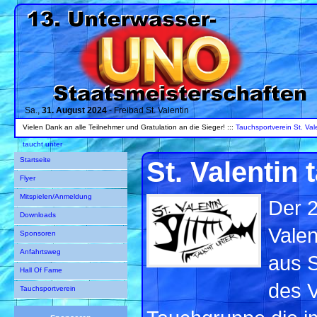
Sa.,
31. August 2024
- Freibad St. Valentin
Vielen Dank an alle Teilnehmer und Gratulation an die Sieger! :::
Tauchsportverein St. Val
taucht unter
Startseite
St. Valentin 
Flyer
Mitspielen/Anmeldung
Der 2
Downloads
Valen
Sponsoren
Anfahrtsweg
aus S
Hall Of Fame
des V
Tauchsportverein