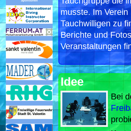
Tauchgruppe die 
Sponsoren
musste. Im Verein i
Tauchwilligen zu 
Berichte und Foto
Veranstaltungen f
Idee
Bei d
Freib
probi