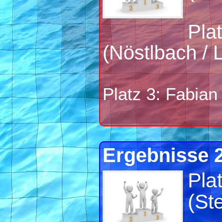
Pla
(Nöstlbach / 
Platz 3: Fabian
Ergebnisse 
Pla
(St