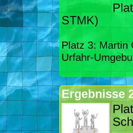
Pla
STMK)
Platz 3: Martin
Urfahr-Umgebu
Ergebnisse 
Pla
Sch