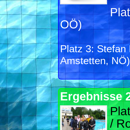
Plat
OÖ)
Platz 3: Stefan
Amstetten, NÖ)
Ergebnisse 
Pla
/ R