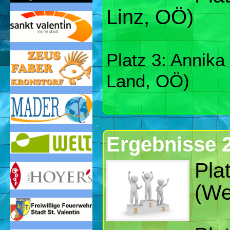
Linz, OÖ)
Platz 3: Annika 
Land, OÖ)
Ergebnisse 
Pla
(We