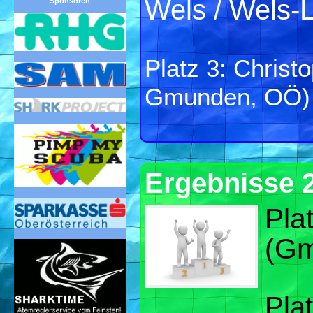
Wels / Wels-
Sponsoren
Platz 3: Chris
Gmunden, OÖ)
Ergebnisse 
Pla
(Gm
Plat