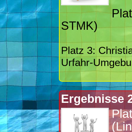
Pla
STMK)
Platz 3: Christi
Urfahr-Umgebu
Ergebnisse 
Pla
(Li