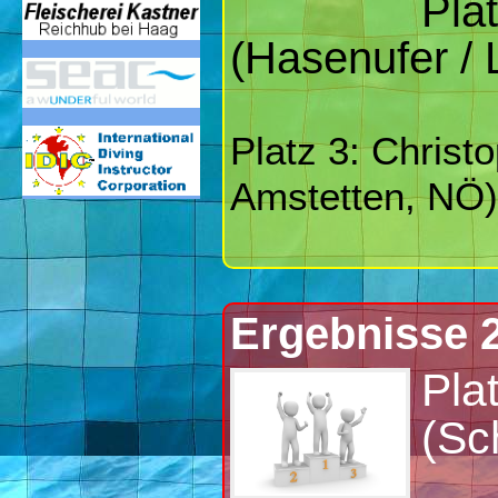
Plat
(Hasenufer / 
Platz 3: Christ
Amstetten, NÖ)
Ergebnisse 
Pla
(Sc