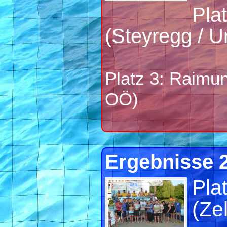
Pla
(Steyregg / 
Platz 3: Raimun
OÖ)
Ergebnisse 
Pla
(Ze