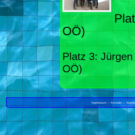
Plat
OÖ)
Platz 3: Jürgen
OÖ)
Impressum
:::
Kontakt
:::
Starts