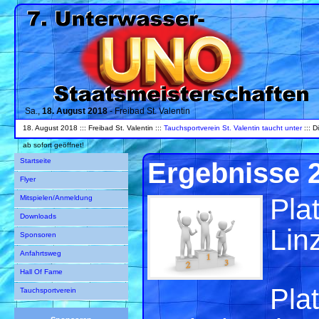
Sa.,
18. August 2018
- Freibad St. Valentin
18. August 2018 ::: Freibad St. Valentin :::
Tauchsportverein St. Valentin taucht unter
::: D
ab sofort geöffnet!
Startseite
Ergebnisse 
Flyer
Pla
Mitspielen/Anmeldung
Downloads
Lin
Sponsoren
Anfahrtsweg
Hall Of Fame
Plat
Tauchsportverein