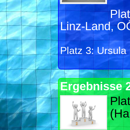
Pla
Linz-Land, O
Platz 3: Ursula
Ergebnisse 
Pla
(Ha